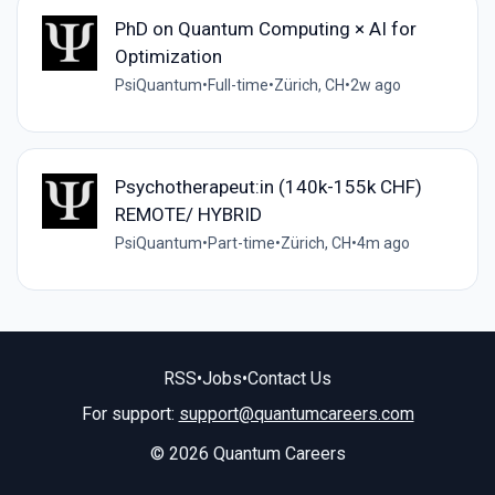
PhD on Quantum Computing × AI for
Optimization
PsiQuantum
•
Full-time
•
Zürich, CH
•
2w ago
Psychotherapeut:in (140k-155k CHF)
REMOTE/ HYBRID
PsiQuantum
•
Part-time
•
Zürich, CH
•
4m ago
RSS
•
Jobs
•
Contact Us
For support:
support@quantumcareers.com
© 2026 Quantum Careers